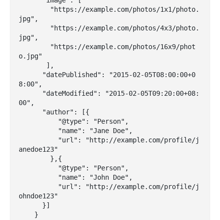
      "image": [

        "https://example.com/photos/1x1/photo.
jpg",

        "https://example.com/photos/4x3/photo.
jpg",

        "https://example.com/photos/16x9/phot
o.jpg"

       ],

      "datePublished": "2015-02-05T08:00:00+0
8:00",

      "dateModified": "2015-02-05T09:20:00+08:
00",

      "author": [{

          "@type": "Person",

          "name": "Jane Doe",

          "url": "http://example.com/profile/j
anedoe123"

        },{

          "@type": "Person",

          "name": "John Doe",

          "url": "http://example.com/profile/j
ohndoe123"

      }]

    }
