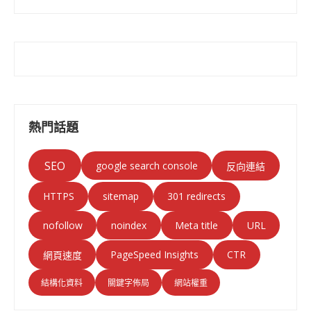
熱門話題
SEO
google search console
反向連結
HTTPS
sitemap
301 redirects
nofollow
noindex
Meta title
URL
PageSpeed Insights
CTR
網頁速度
結構化資料
關鍵字佈局
網站權重