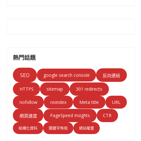
熱門話題
SEO
google search console
反向連結
HTTPS
sitemap
301 redirects
nofollow
noindex
Meta title
URL
PageSpeed Insights
CTR
網頁速度
結構化資料
關鍵字佈局
網站權重