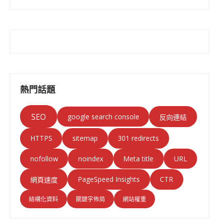
熱門話題
SEO
google search console
反向連結
HTTPS
sitemap
301 redirects
nofollow
noindex
Meta title
URL
PageSpeed Insights
CTR
網頁速度
結構化資料
關鍵字佈局
網站權重