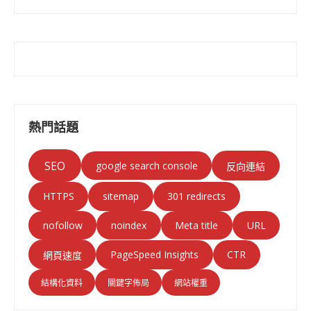
熱門話題
SEO
google search console
反向連結
HTTPS
sitemap
301 redirects
nofollow
noindex
Meta title
URL
PageSpeed Insights
CTR
網頁速度
結構化資料
關鍵字佈局
網站權重