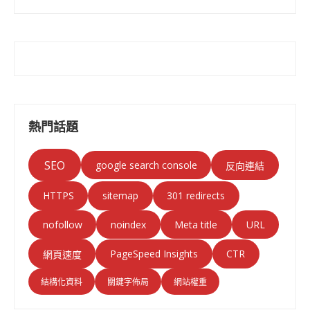
熱門話題
SEO
google search console
反向連結
HTTPS
sitemap
301 redirects
nofollow
noindex
Meta title
URL
PageSpeed Insights
CTR
網頁速度
結構化資料
關鍵字佈局
網站權重