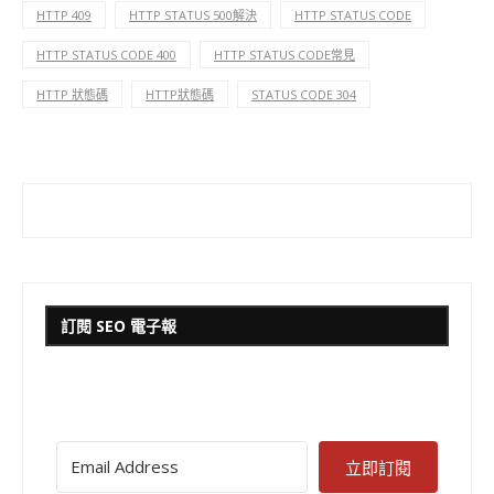
HTTP 409
HTTP STATUS 500解決
HTTP STATUS CODE
HTTP STATUS CODE 400
HTTP STATUS CODE常見
HTTP 狀態碼
HTTP狀態碼
STATUS CODE 304
訂閱 SEO 電子報
立即訂閱