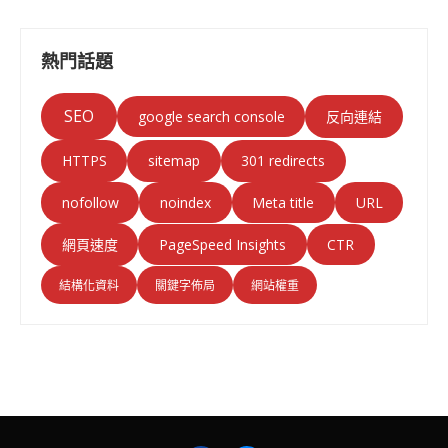
熱門話題
SEO
google search console
反向連結
HTTPS
sitemap
301 redirects
nofollow
noindex
Meta title
URL
PageSpeed Insights
CTR
網頁速度
結構化資料
關鍵字佈局
網站權重