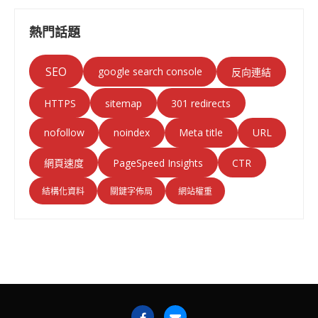
熱門話題
SEO
google search console
反向連結
HTTPS
sitemap
301 redirects
nofollow
noindex
Meta title
URL
PageSpeed Insights
CTR
網頁速度
結構化資料
關鍵字佈局
網站權重