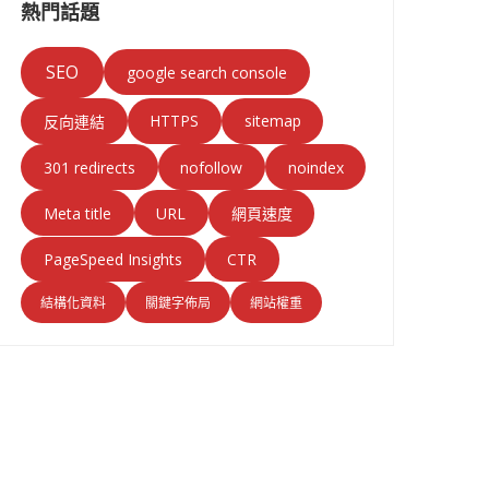
熱門話題
SEO
google search console
HTTPS
sitemap
反向連結
301 redirects
nofollow
noindex
Meta title
URL
網頁速度
PageSpeed Insights
CTR
結構化資料
關鍵字佈局
網站權重