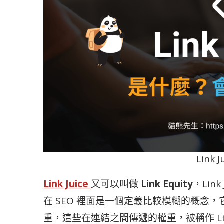
Link 
Link Juice
又可以叫做
Link Equity
，Link
在 SEO 裡面是一個定義比較模糊的概念
重，這些在連結之間傳遞的權重，被稱作 Link J