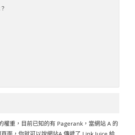
k？
遞的權重，目前已知的有 Pagerank，當網站 A 的
，你就可以說網站A 傳遞了 Link Juice 給