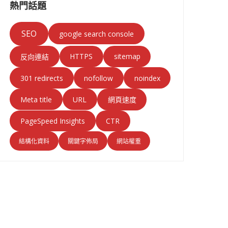
熱門話題
SEO
google search console
HTTPS
sitemap
反向連結
301 redirects
nofollow
noindex
Meta title
URL
網頁速度
PageSpeed Insights
CTR
結構化資料
關鍵字佈局
網站權重