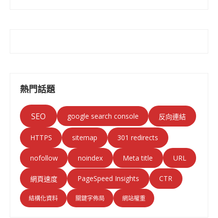
熱門話題
SEO
google search console
反向連結
HTTPS
sitemap
301 redirects
nofollow
noindex
Meta title
URL
PageSpeed Insights
CTR
網頁速度
結構化資料
關鍵字佈局
網站權重