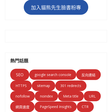
加入貓熊先生臉書粉專
熱門話題
SEO
google search console
反向連結
HTTPS
sitemap
301 redirects
nofollow
noindex
Meta title
URL
PageSpeed Insights
CTR
網頁速度